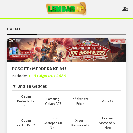
EVENT
PGSOFT : MERDEKA KE 81 !
Periode:
1 - 31 Agustus 2026
Undian Gadget
Xiaomi
Samsung
Infinix Note
Redmi Note
Poco X7
Galaxy A07
Edge
15
Lenovo
Lenovo
Xiaomi
Xiaomi
Motopad 60
Motopad 60
Redmi Pad 2
Redmi Pad 2
Neo
Neo