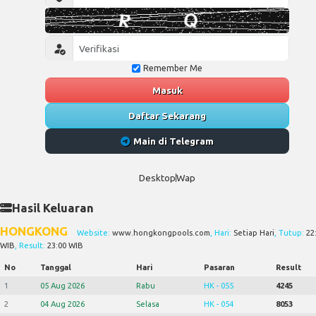
Remember Me
Masuk
Daftar Sekarang
Main di Telegram
Desktop
Wap
Hasil Keluaran
HONGKONG
Website:
www.hongkongpools.com
, Hari:
Setiap Hari
, Tutup:
22
WIB
, Result:
23:00 WIB
No
Tanggal
Hari
Pasaran
Result
1
05 Aug 2026
Rabu
HK - 055
4245
2
04 Aug 2026
Selasa
HK - 054
8053