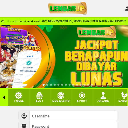
P - motto kami sejak awal : ANTI BANNED/BLOKIR ID , KEMENANGAN BERAPAPUN KAMI PROSES!!!
TOGEL
SLOT
LIVE CASINO
SPORT
ARCADE
SABU