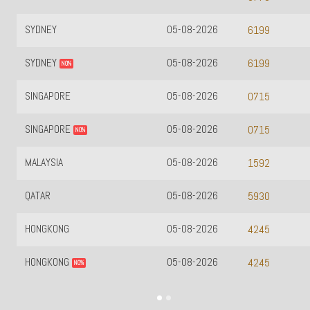
05-08-2026
MACAU13
6199
05-08-2026
MACAU16
6199
05-08-2026
MACAU19
0715
05-08-2026
MACAU22
0715
O%
05-08-2026
MACAU23
1592
05-08-2026
5930
05-08-2026
4245
05-08-2026
4245
O%