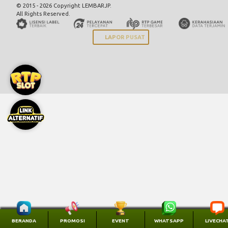
© 2015 - 2026 Copyright LEMBARJP.
All Rights Reserved.
LAPOR PUSAT
BERANDA
PROMOSI
EVENT
WHATSAPP
LIVECHA