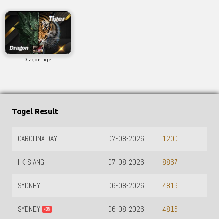
Dragon Tiger
Togel Result
AY
07-08-2026
TOTO WUHAN
1200
07-08-2026
MACAU00
8867
06-08-2026
MACAU13
4816
06-08-2026
MACAU16
4816