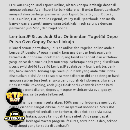
LEMBARJP Agen Judi Esport Online, Alasan kenapa lembarjp dapat di
anggap sebagai Agen Esport terbaik dikarena . Bandar Esport LembarJP
menyediakan berbagai permainan judi Esport Seperti , Judi Dota 2 ,
CSGO Online, LOL, Mobile Legend, Volley Ball, Sportbook, dan masih
banyak game esport lainnya yang tidak kalah jauh serunya dengan
permainan judi Slot , dan togel online.
LembarJP Situs Judi Slot Online dan Togel4d Depo
Pulsa Ovo Gopay Dana Linkaja
Nikmati semua permainan judi slot online dan togel4d online anda di
LembarJP. LembarJP juga memiliki kerjsama dengan berbagai bank
ternama di Indonesia untuk menunjang fasilitas deposit dan withdraw
yang lancar dan aman 24 jam non stop. Beberapa bank yang disediakan
situs pay4d slot4d togel4d LembarJP adalah bank bca, bank bri, bank
bni, bank mandiri. Tenang saja, walaupun bank yang anda miliki tidak
disebutkan disini, Anda tetap bisa mendaftarkan diri anda dengan bank
apapun asalkan bisa bertransaksi uang rupiah di Indonesia. Jika anda
tidak memiliki rekening, anda juga tidak perlu khawatir karena kami
menerima pendaftaran, deposit, maupun withdraw via ovo, gopay,
dana, linkaja, serta pulsa telkomsel.
Kemudahan permainan serta akses 100% aman di Indonesia membuat
nama
LembarJP
sangat dikenal oleh masyarakat Indonesia. Situs slot
online dan togel 4d terbaik dan terbesar, situs slot depo via pulsa,
dana, ovo, linkaja, gopay termudah tanpa ribet. Anda juga dapat
menikmati berbagai macam program, fasilitas, serta bonus dan jackpot
yang tinggi yang tersedia di LembarJP.