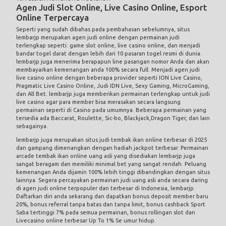
Agen Judi Slot Online, Live Casino Online, Esport
Online Terpercaya
Seperti yang sudah dibahas pada pembahasan sebelumnya, situs
lembarjp merupakan agen judi online dengan permainan judi
terlengkap seperti: game
slot online
, live casino online, dan menjadi
bandar togel darat dengan lebih dari 10 pasaran togel resmi di dunia.
lembarjp juga menerima berapapun line pasangan nomor Anda dan akan
membayarkan kemenangan anda 100% secara full. Menjadi agen judi
live casino online dengan beberapa provider seperti ION Live Casino,
Pragmatic Live Casino Online, Judi IDN Live, Sexy Gaming, MicroGaming,
dan All Bet. lembarjp juga memberikan permainan terlengkap untuk judi
live casino agar para member bisa merasakan secara langsung
permainan seperti di
Casino
pada umumnya. Beberapa permainan yang
tersedia ada Baccarat, Roulette, Sic-bo, Blackjack,Dragon Tiger, dan lain
sebagainya.
lembarjp juga merupakan situs judi tembak ikan online terbesar di 2025
dan gampang dimenangkan dengan hadiah jackpot terbesar. Permainan
arcade tembak ikan online uang asli yang disediakan lembarjp juga
sangat beragam dan memiliki minimal bet yang sangat rendah. Peluang
kemenangan Anda dijamin 100% lebih tinggi dibandingkan dengan situs
lainnya. Segera percayakan permainan judi uang asli anda secara daring
di agen judi online terpopuler dan terbesar di Indonesia, lembarjp.
Daftarkan diri anda sekarang dan dapatkan bonus deposit member baru
20%, bonus referral tanpa batas dan tanpa limit, bonus cashback Sport
Saba tertinggi 7% pada semua permainan, bonus rollingan slot dan
Livecasino online terbesar Up To 1% Se umur hidup.