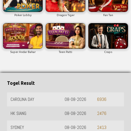
Poker Lobby
Dragon Tiger
Fan Tan
Super Andar Bahar
Teen Patti
Craps
Togel Result
-08-2026
TOTO WUHAN
09-08-20
6936
-08-2026
MACAU00
09-08-20
2476
-08-2026
MACAU13
08-08-20
2413