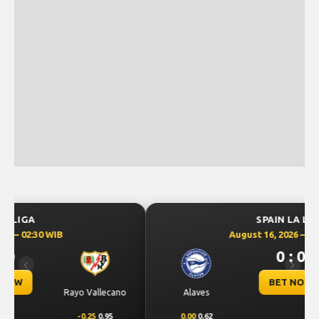
SPAIN LA LIGA
August 16, 2026 — 00:30 WIB
0 : 0
Previous
Next
BET NOW
Alaves
Getafe
0.00
0.62
0.00
-0.72