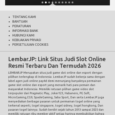
TENTANG KAMI
BANTUAN
PERATURAN
INFORMASI BANK
HUBUNGI KAMI
KEBIJAKAN PRIVASI
PERSETUJUAN COOKIES
LembarJP: Link Situs Judi Slot Online
Resmi Terbaru Dan Termudah 2026
LEMBARJP
Merupakan situs judi game slot online dan esport dengan
pililhan terlengkap di Indonesia.
LembarJP
sudah bekerja sama dengan
label agen judi online pay4d demi menunjang banyaknya permainan
game slot online dan esport yang menarik hati para pemain dan
masyarakat Indonesia. Memiliki ratusan pilihan game video slot
terpopuler dari Pragmatic Play, Joker123, Habanero, PG Soft,
MicroGaming,CG9, SpadeGaming, Saba Sport, Dan serta LembarJP juga
menyediakan berbagai pasaran untuk permainan togel online yang
terkenal seperti, togel singapore, togel sidney, togel hongkong, Dan
pasaran togel lainnya. Sudah berdiri sejak tahun 2013 sampai 2025 dan
memiliki ratusan ribu member aktif setiap harinya membuktikan bahwa