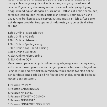
harinya. Semua game judi slot online uang asli yang disediakan di
LembarJP
gampang dimenangkan serta memiliki nilai jackpot yang
tinggi dibandingkan dengan situs lainnya. Daftar slot online termudah,
tercepat, efisien, dan instan merupakan sesuatu keunggulan yang
dapat kami berikan kepada masyarakat Indonesia. Ini lah daftar game
slot dengan provider terpopuler di Indonesia yang tersedia di situs
Slot100:
1.Slot Online Pragmatic Play
2.Slot Online PG Soft
3.Slot Online Habanero
4.Slot Online Spadegaming
5.Slot Online Top Trend Gaming
6.Slot Online Joker123
7. Slot Online MicroGaming
8. Slot Online CQ9
Memberikan permainan judi online uang asli yang aman dan nyaman,
serta memberikan garansi kemenangan para member akan dibayarkan.
LembarJP juga menyediakan permainan tebak angka
togel4d online
bandar darat tanpa ada limit line / batas line angka. Tersedia berbagai
macam pasaran seperti:
1. Pasaran SYDNEY
2. Pasaran CAROLINA DAY
3. Pasaran HK SIANG
4. Pasaran SYDNEY NODISKON
5. Pasaran SINGAPORE
6. Pasaran SINGAPORE NODISKON