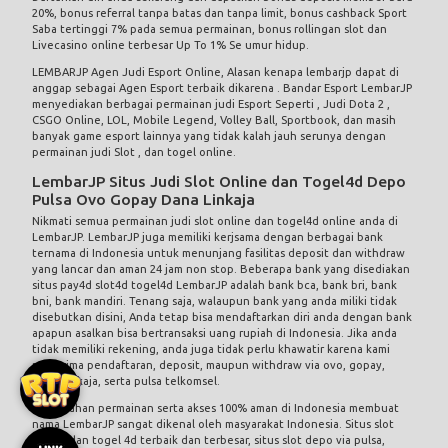
20%, bonus referral tanpa batas dan tanpa limit, bonus cashback Sport
Saba tertinggi 7% pada semua permainan, bonus rollingan slot dan
Livecasino online terbesar Up To 1% Se umur hidup.
LEMBARJP Agen Judi Esport Online, Alasan kenapa lembarjp dapat di
anggap sebagai Agen Esport terbaik dikarena . Bandar Esport LembarJP
menyediakan berbagai permainan judi Esport Seperti , Judi Dota 2 ,
CSGO Online, LOL, Mobile Legend, Volley Ball, Sportbook, dan masih
banyak game esport lainnya yang tidak kalah jauh serunya dengan
permainan judi Slot , dan togel online.
LembarJP Situs Judi Slot Online dan Togel4d Depo
Pulsa Ovo Gopay Dana Linkaja
Nikmati semua permainan judi slot online dan togel4d online anda di
LembarJP. LembarJP juga memiliki kerjsama dengan berbagai bank
ternama di Indonesia untuk menunjang fasilitas deposit dan withdraw
yang lancar dan aman 24 jam non stop. Beberapa bank yang disediakan
situs pay4d slot4d togel4d LembarJP adalah bank bca, bank bri, bank
bni, bank mandiri. Tenang saja, walaupun bank yang anda miliki tidak
disebutkan disini, Anda tetap bisa mendaftarkan diri anda dengan bank
apapun asalkan bisa bertransaksi uang rupiah di Indonesia. Jika anda
tidak memiliki rekening, anda juga tidak perlu khawatir karena kami
menerima pendaftaran, deposit, maupun withdraw via ovo, gopay,
dana, linkaja, serta pulsa telkomsel.
Kemudahan permainan serta akses 100% aman di Indonesia membuat
nama
LembarJP
sangat dikenal oleh masyarakat Indonesia. Situs slot
online dan togel 4d terbaik dan terbesar, situs slot depo via pulsa,