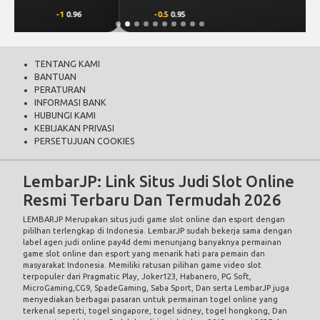
-0.5
0.95
0.5
0.87
TENTANG KAMI
BANTUAN
PERATURAN
INFORMASI BANK
HUBUNGI KAMI
KEBIJAKAN PRIVASI
PERSETUJUAN COOKIES
LembarJP: Link Situs Judi Slot Online
Resmi Terbaru Dan Termudah 2026
LEMBARJP
Merupakan situs judi game slot online dan esport dengan
pililhan terlengkap di Indonesia.
LembarJP
sudah bekerja sama dengan
label agen judi online pay4d demi menunjang banyaknya permainan
game slot online dan esport yang menarik hati para pemain dan
masyarakat Indonesia. Memiliki ratusan pilihan game video slot
terpopuler dari Pragmatic Play, Joker123, Habanero, PG Soft,
MicroGaming,CG9, SpadeGaming, Saba Sport, Dan serta LembarJP juga
menyediakan berbagai pasaran untuk permainan togel online yang
terkenal seperti, togel singapore, togel sidney, togel hongkong, Dan