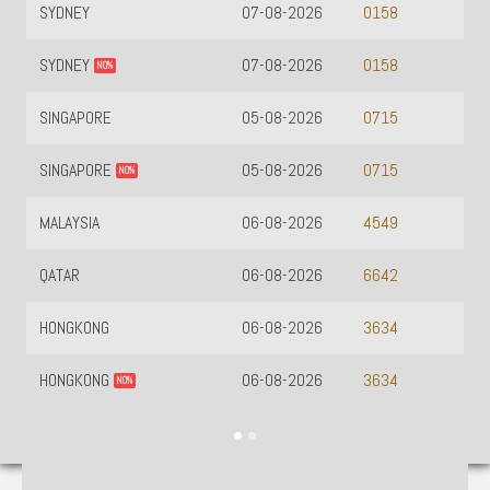
MACAU13
07-08-2026
0158
63
MACAU16
07-08-2026
0158
78
MACAU19
06-08-2026
0715
58
MACAU22
06-08-2026
0715
30
MACAU23
06-08-2026
4549
13
6642
3634
3634