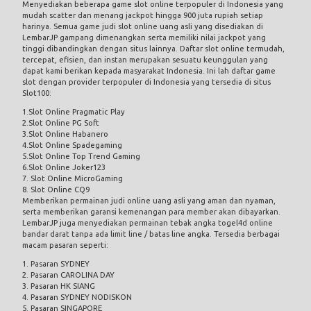
Menyediakan beberapa game slot online terpopuler di Indonesia yang
mudah scatter dan menang jackpot hingga 900 juta rupiah setiap
harinya. Semua game judi slot online uang asli yang disediakan di
LembarJP
gampang dimenangkan serta memiliki nilai jackpot yang
tinggi dibandingkan dengan situs lainnya. Daftar slot online termudah,
tercepat, efisien, dan instan merupakan sesuatu keunggulan yang
dapat kami berikan kepada masyarakat Indonesia. Ini lah daftar game
slot dengan provider terpopuler di Indonesia yang tersedia di situs
Slot100:
1.Slot Online Pragmatic Play
2.Slot Online PG Soft
3.Slot Online Habanero
4.Slot Online Spadegaming
5.Slot Online Top Trend Gaming
6.Slot Online Joker123
7. Slot Online MicroGaming
8. Slot Online CQ9
Memberikan permainan judi online uang asli yang aman dan nyaman,
serta memberikan garansi kemenangan para member akan dibayarkan.
LembarJP juga menyediakan permainan tebak angka
togel4d online
bandar darat tanpa ada limit line / batas line angka. Tersedia berbagai
macam pasaran seperti:
1. Pasaran SYDNEY
2. Pasaran CAROLINA DAY
3. Pasaran HK SIANG
4. Pasaran SYDNEY NODISKON
5. Pasaran SINGAPORE