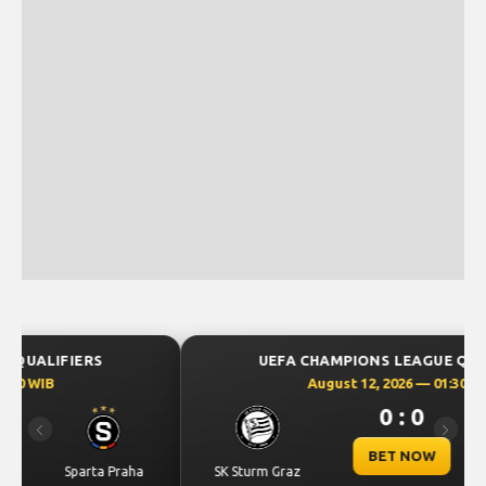
UEFA CHAMPIONS LEAGUE QUALIFIERS
August 12, 2026 — 01:30 WIB
0 : 0
Previous
Next
BET NOW
SK Sturm Graz
Fenerbahce