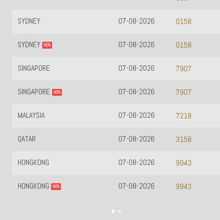
07-08-2026
MACAU13
0158
07-08-2026
MACAU16
0158
07-08-2026
MACAU19
7907
07-08-2026
MACAU22
7907
O%
07-08-2026
MACAU23
7218
07-08-2026
3158
07-08-2026
9943
07-08-2026
9943
O%