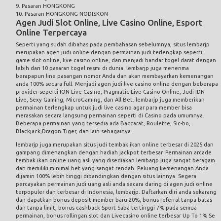
9. Pasaran HONGKONG
10. Pasaran HONGKONG NODISKON
Agen Judi Slot Online, Live Casino Online, Esport
Online Terpercaya
Seperti yang sudah dibahas pada pembahasan sebelumnya, situs lembarjp
merupakan agen judi online dengan permainan judi terlengkap seperti:
game
slot online
, live casino online, dan menjadi bandar togel darat dengan
lebih dari 10 pasaran togel resmi di dunia. lembarjp juga menerima
berapapun line pasangan nomor Anda dan akan membayarkan kemenangan
anda 100% secara full. Menjadi agen judi live casino online dengan beberapa
provider seperti ION Live Casino, Pragmatic Live Casino Online, Judi IDN
Live, Sexy Gaming, MicroGaming, dan All Bet. lembarjp juga memberikan
permainan terlengkap untuk judi live casino agar para member bisa
merasakan secara langsung permainan seperti di
Casino
pada umumnya.
Beberapa permainan yang tersedia ada Baccarat, Roulette, Sic-bo,
Blackjack,Dragon Tiger, dan lain sebagainya.
lembarjp juga merupakan situs judi tembak ikan online terbesar di 2025 dan
gampang dimenangkan dengan hadiah jackpot terbesar. Permainan arcade
tembak ikan online uang asli yang disediakan lembarjp juga sangat beragam
dan memiliki minimal bet yang sangat rendah. Peluang kemenangan Anda
dijamin 100% lebih tinggi dibandingkan dengan situs lainnya. Segera
percayakan permainan judi uang asli anda secara daring di agen judi online
terpopuler dan terbesar di Indonesia, lembarjp. Daftarkan diri anda sekarang
dan dapatkan bonus deposit member baru 20%, bonus referral tanpa batas
dan tanpa limit, bonus cashback Sport Saba tertinggi 7% pada semua
permainan, bonus rollingan slot dan Livecasino online terbesar Up To 1% Se