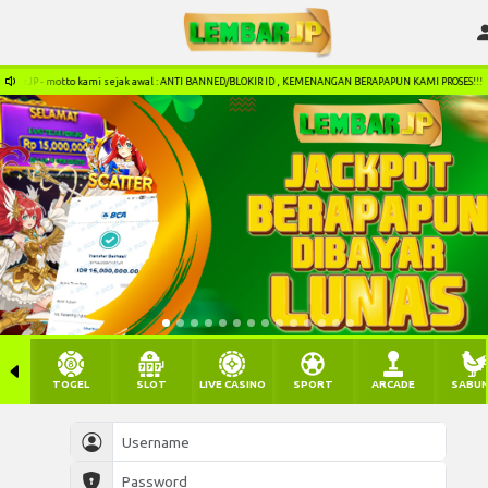
JP - motto kami sejak awal : ANTI BANNED/BLOKIR ID , KEMENANGAN BERAPAPUN KAMI PROSES!!!
TOGEL
SLOT
LIVE CASINO
SPORT
ARCADE
SABU