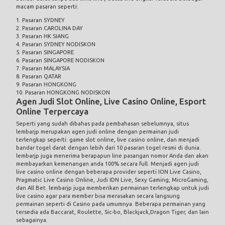
macam pasaran seperti:
1. Pasaran SYDNEY
2. Pasaran CAROLINA DAY
3. Pasaran HK SIANG
4. Pasaran SYDNEY NODISKON
5. Pasaran SINGAPORE
6. Pasaran SINGAPORE NODISKON
7. Pasaran MALAYSIA
8. Pasaran QATAR
9. Pasaran HONGKONG
10. Pasaran HONGKONG NODISKON
Agen Judi Slot Online, Live Casino Online, Esport
Online Terpercaya
Seperti yang sudah dibahas pada pembahasan sebelumnya, situs
lembarjp merupakan agen judi online dengan permainan judi
terlengkap seperti: game
slot online
, live casino online, dan menjadi
bandar togel darat dengan lebih dari 10 pasaran togel resmi di dunia.
lembarjp juga menerima berapapun line pasangan nomor Anda dan akan
membayarkan kemenangan anda 100% secara full. Menjadi agen judi
live casino online dengan beberapa provider seperti ION Live Casino,
Pragmatic Live Casino Online, Judi IDN Live, Sexy Gaming, MicroGaming,
dan All Bet. lembarjp juga memberikan permainan terlengkap untuk judi
live casino agar para member bisa merasakan secara langsung
permainan seperti di
Casino
pada umumnya. Beberapa permainan yang
tersedia ada Baccarat, Roulette, Sic-bo, Blackjack,Dragon Tiger, dan lain
sebagainya.