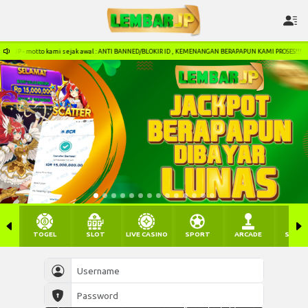
 - motto kami sejak awal : ANTI BANNED/BLOKIR ID , KEMENANGAN BERAPAPUN KAMI PROSES!!!
TOGEL
SLOT
LIVE CASINO
SPORT
ARCADE
SABU