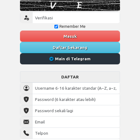
Remember Me
Masuk
Daftar Sekarang
Main di Telegram
DAFTAR