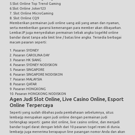
5.Slot Online Top Trend Gaming
6.Slot Online Joker123
7. Slot Online MicroGaming
8. Slot Online CQ9
Memberikan permainan judi online uang asli yang aman dan nyaman,
serta memberikan garansi kemenangan para member akan dibayarkan.
LembarJP juga menyediakan permainan tebak angka
togel4d online
bandar darat tanpa ada limit line / batas line angka. Tersedia berbagai
macam pasaran seperti:
1. Pasaran SYDNEY
2. Pasaran CAROLINA DAY
3. Pasaran HK SIANG
4. Pasaran SYDNEY NODISKON
5. Pasaran SINGAPORE
6. Pasaran SINGAPORE NODISKON
7. Pasaran MALAYSIA
8. Pasaran QATAR
9. Pasaran HONGKONG
10. Pasaran HONGKONG NODISKON
Agen Judi Slot Online, Live Casino Online, Esport
Online Terpercaya
Seperti yang sudah dibahas pada pembahasan sebelumnya, situs
lembarjp merupakan agen judi online dengan permainan judi
terlengkap seperti: game
slot online
, live casino online, dan menjadi
bandar togel darat dengan lebih dari 10 pasaran togel resmi di dunia.
lembarjp juga menerima berapapun line pasangan nomor Anda dan akan