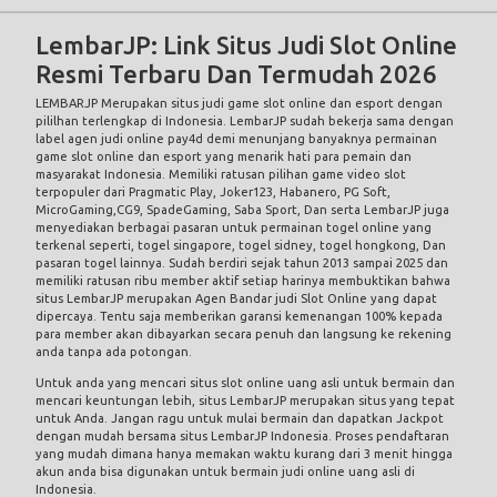
LembarJP: Link Situs Judi Slot Online
Resmi Terbaru Dan Termudah 2026
LEMBARJP
Merupakan situs judi game slot online dan esport dengan
pililhan terlengkap di Indonesia.
LembarJP
sudah bekerja sama dengan
label agen judi online pay4d demi menunjang banyaknya permainan
game slot online dan esport yang menarik hati para pemain dan
masyarakat Indonesia. Memiliki ratusan pilihan game video slot
terpopuler dari Pragmatic Play, Joker123, Habanero, PG Soft,
MicroGaming,CG9, SpadeGaming, Saba Sport, Dan serta LembarJP juga
menyediakan berbagai pasaran untuk permainan togel online yang
terkenal seperti, togel singapore, togel sidney, togel hongkong, Dan
pasaran togel lainnya. Sudah berdiri sejak tahun 2013 sampai 2025 dan
memiliki ratusan ribu member aktif setiap harinya membuktikan bahwa
situs LembarJP merupakan Agen Bandar judi Slot Online yang dapat
dipercaya. Tentu saja memberikan garansi kemenangan 100% kepada
para member akan dibayarkan secara penuh dan langsung ke rekening
anda tanpa ada potongan.
Untuk anda yang mencari situs slot online uang asli untuk bermain dan
mencari keuntungan lebih, situs LembarJP merupakan situs yang tepat
untuk Anda. Jangan ragu untuk mulai bermain dan dapatkan Jackpot
dengan mudah bersama situs LembarJP Indonesia. Proses pendaftaran
yang mudah dimana hanya memakan waktu kurang dari 3 menit hingga
akun anda bisa digunakan untuk bermain judi online uang asli di
Indonesia.