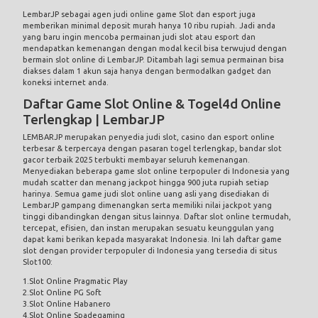
LembarJP sebagai agen judi online game
Slot
dan esport juga
memberikan minimal deposit murah hanya 10 ribu rupiah. Jadi anda
yang baru ingin mencoba permainan judi slot atau esport dan
mendapatkan kemenangan dengan modal kecil bisa terwujud dengan
bermain slot online di LembarJP. Ditambah lagi semua permainan bisa
diakses dalam 1 akun saja hanya dengan bermodalkan gadget dan
koneksi internet anda.
Daftar Game Slot Online & Togel4d Online
Terlengkap | LembarJP
LEMBARJP merupakan penyedia judi slot, casino dan esport online
terbesar & terpercaya dengan pasaran togel terlengkap, bandar slot
gacor terbaik 2025 terbukti membayar seluruh kemenangan.
Menyediakan beberapa game slot online terpopuler di Indonesia yang
mudah scatter dan menang jackpot hingga 900 juta rupiah setiap
harinya. Semua game judi slot online uang asli yang disediakan di
LembarJP
gampang dimenangkan serta memiliki nilai jackpot yang
tinggi dibandingkan dengan situs lainnya. Daftar slot online termudah,
tercepat, efisien, dan instan merupakan sesuatu keunggulan yang
dapat kami berikan kepada masyarakat Indonesia. Ini lah daftar game
slot dengan provider terpopuler di Indonesia yang tersedia di situs
Slot100:
1.Slot Online Pragmatic Play
2.Slot Online PG Soft
3.Slot Online Habanero
4.Slot Online Spadegaming