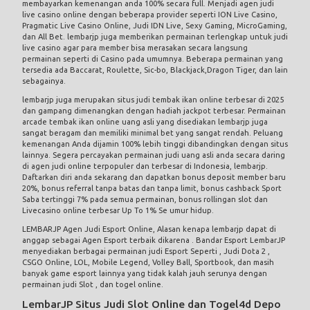
membayarkan kemenangan anda 100% secara full. Menjadi agen judi
live casino online dengan beberapa provider seperti ION Live Casino,
Pragmatic Live Casino Online, Judi IDN Live, Sexy Gaming, MicroGaming,
dan All Bet. lembarjp juga memberikan permainan terlengkap untuk judi
live casino agar para member bisa merasakan secara langsung
permainan seperti di
Casino
pada umumnya. Beberapa permainan yang
tersedia ada Baccarat, Roulette, Sic-bo, Blackjack,Dragon Tiger, dan lain
sebagainya.
lembarjp juga merupakan situs judi tembak ikan online terbesar di 2025
dan gampang dimenangkan dengan hadiah jackpot terbesar. Permainan
arcade tembak ikan online uang asli yang disediakan lembarjp juga
sangat beragam dan memiliki minimal bet yang sangat rendah. Peluang
kemenangan Anda dijamin 100% lebih tinggi dibandingkan dengan situs
lainnya. Segera percayakan permainan judi uang asli anda secara daring
di agen judi online terpopuler dan terbesar di Indonesia, lembarjp.
Daftarkan diri anda sekarang dan dapatkan bonus deposit member baru
20%, bonus referral tanpa batas dan tanpa limit, bonus cashback Sport
Saba tertinggi 7% pada semua permainan, bonus rollingan slot dan
Livecasino online terbesar Up To 1% Se umur hidup.
LEMBARJP Agen Judi Esport Online, Alasan kenapa lembarjp dapat di
anggap sebagai Agen Esport terbaik dikarena . Bandar Esport LembarJP
menyediakan berbagai permainan judi Esport Seperti , Judi Dota 2 ,
CSGO Online, LOL, Mobile Legend, Volley Ball, Sportbook, dan masih
banyak game esport lainnya yang tidak kalah jauh serunya dengan
permainan judi Slot , dan togel online.
LembarJP Situs Judi Slot Online dan Togel4d Depo