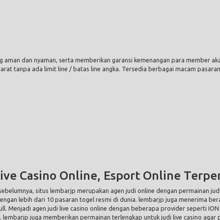
ang aman dan nyaman, serta memberikan garansi kemenangan para member ak
rat tanpa ada limit line / batas line angka. Tersedia berbagai macam pasaran
Live Casino Online, Esport Online Terpe
belumnya, situs lembarjp merupakan agen judi online dengan permainan judi
dengan lebih dari 10 pasaran togel resmi di dunia. lembarjp juga menerima 
Menjadi agen judi live casino online dengan beberapa provider seperti ION Li