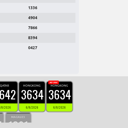
1336
4904
7866
8394
0427
NO DISC
QATAR
HONGKONG
HONGKONG
642
3634
3634
/8/2026
6/8/2026
6/8/2026
MACAU23
4
1391