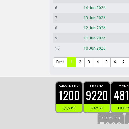
6
14 Jun 2026
7
13 Jun 2026
8
12 Jun 2026
9
11 Jun 2026
10
10 Jun 2026
First
1
2
3
4
5
6
7
CAROLINA DAY
HK SIANG
SYDNE
1200
9220
48
7/8/2026
6/8/2026
6/8/20
TOTO WUHAN
5883