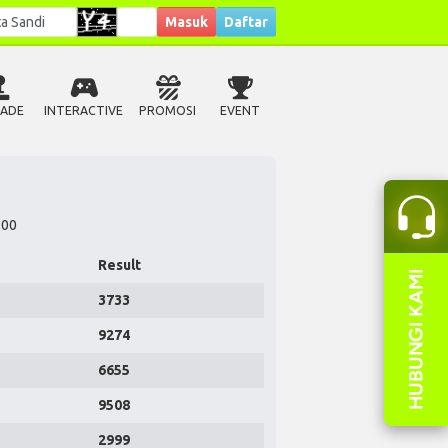
Selamat Datang Di LembarJP - motto kami sejak awal : ANTI BANNED/BL
Masuk
Daftar
ADE
INTERACTIVE
PROMOSI
EVENT
:00
Result
3733
9274
6655
9508
2999