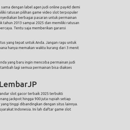
 sama dengan label agen judi online pay4d demi
ki ratusan pilihan game video slot terpopuler
enyediakan berbagai pasaran untuk permainan
ejak tahun 2013 sampai 2025 dan memiliki ratusan
percaya. Tentu saja memberikan garansi
itus yang tepat untuk Anda. Jangan ragu untuk
mana hanya memakan waktu kurang dari 3 menit
anda yang baru ingin mencoba permainan judi
itambah lagi semua permainan bisa diakses
| LembarJP
ndar slot gacor terbaik 2025 terbukti
ng jackpot hingga 900 juta rupiah setiap
yang tinggi dibandingkan dengan situs lainnya.
arakat Indonesia. Ini lah daftar game slot