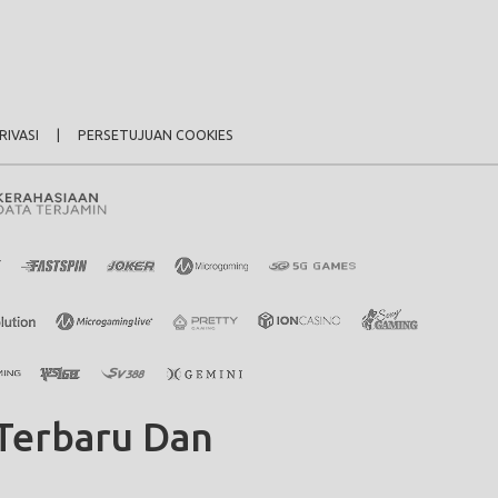
RIVASI
|
PERSETUJUAN COOKIES
 Terbaru Dan