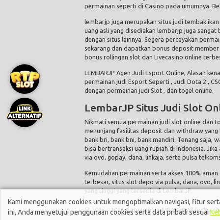
IDN Live, Sexy Gaming, MicroGaming, dan All Be
permainan seperti di
Casino
pada umumnya. Beber
lembarjp juga merupakan situs judi tembak ika
uang asli yang disediakan lembarjp juga sanga
dengan situs lainnya. Segera percayakan permain
sekarang dan dapatkan bonus deposit member b
bonus rollingan slot dan Livecasino online terb
LEMBARJP Agen Judi Esport Online, Alasan ken
permainan judi Esport Seperti , Judi Dota 2 , C
dengan permainan judi Slot , dan togel online.
LembarJP Situs Judi Slot O
Nikmati semua permainan judi slot online dan t
menunjang fasilitas deposit dan withdraw yang
bank bri, bank bni, bank mandiri. Tenang saja, 
bisa bertransaksi uang rupiah di Indonesia. Ji
via ovo, gopay, dana, linkaja, serta pulsa telkoms
Kemudahan permainan serta akses 100% aman
terbesar, situs slot depo via pulsa, dana, ovo,
yang tinggi yang tersedia di LembarJP.
Kami menggunakan cookies untuk mengoptimalkan navigasi, fitur serta
ini, Anda menyetujui penggunaan cookies serta data pribadi sesuai
Keb