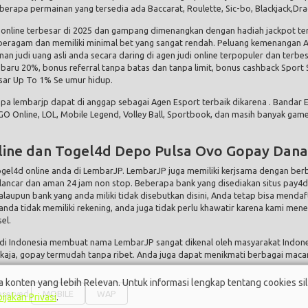
t. lembarjp juga memberikan permainan terlengkap untuk judi live casino aga
apa permainan yang tersedia ada Baccarat, Roulette, Sic-bo, Blackjack,Drag
n online terbesar di 2025 dan gampang dimenangkan dengan hadiah jackpot te
t beragam dan memiliki minimal bet yang sangat rendah. Peluang kemenangan A
an judi uang asli anda secara daring di agen judi online terpopuler dan terbes
aru 20%, bonus referral tanpa batas dan tanpa limit, bonus cashback Sport
esar Up To 1% Se umur hidup.
apa lembarjp dapat di anggap sebagai Agen Esport terbaik dikarena . Banda
SGO Online, LOL, Mobile Legend, Volley Ball, Sportbook, dan masih banyak game
nline dan Togel4d Depo Pulsa Ovo Gopay Dana
ogel4d online anda di LembarJP. LembarJP juga memiliki kerjsama dengan ber
 lancar dan aman 24 jam non stop. Beberapa bank yang disediakan situs pay4
walaupun bank yang anda miliki tidak disebutkan disini, Anda tetap bisa mend
ka anda tidak memiliki rekening, anda juga tidak perlu khawatir karena kami m
el.
 di Indonesia membuat nama
LembarJP
sangat dikenal oleh masyarakat Indones
 linkaja, gopay termudah tanpa ribet. Anda juga dapat menikmati berbagai maca
 konten yang lebih Relevan. Untuk informasi lengkap tentang cookies sil
ijakan Privasi
.