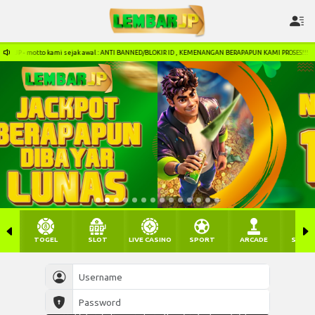
tto kami sejak awal : ANTI BANNED/BLOKIR ID , KEMENANGAN BERAPAPUN KAMI PROSES!!!
TOGEL
SLOT
LIVE CASINO
SPORT
ARCADE
SABU