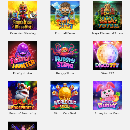
Ramakien Blessing
Football Fever
Maya: Elemental Totem
Firefly Hunter
Hungry Slime
Disco 777
Boom of Prosperity
World Cup Final
Bunny to the Moon