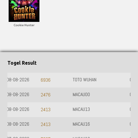
Cookie Hunter
Togel Result
TOTO WUHAN
08-08-2026
2605
MACAU00
08-08-2026
4072
MACAU13
08-08-2026
0342
MACAU16
08-08-2026
2957