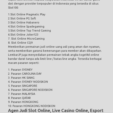
slot dengan provider terpopuler di Indonesia yang tersedia di situs
Slot100:
1.Slot Online Pragmatic Play
2.Slot Online PG Soft
3.Slot Online Habanero
4.Slot Online Spadegaming
5.Slot Online Top Trend Gaming
6.Slot Online Joker123
7. Slot Online MicroGaming
8. Slot Online CQ9
Memberikan permainan judi online uang asli yang aman dan nyaman,
serta memberikan garansi kemenangan para member akan dibayarkan.
LembarJP juga menyediakan permainan tebak angka
togel4d online
bandar darat tanpa ada limit line / batas line angka. Tersedia berbagai
macam pasaran seperti:
1. Pasaran SYDNEY
2. Pasaran CAROLINA DAY
3. Pasaran HK SIANG
4. Pasaran SYDNEY NODISKON
5. Pasaran SINGAPORE
6. Pasaran SINGAPORE NODISKON
7. Pasaran MALAYSIA
8. Pasaran QATAR
9. Pasaran HONGKONG
10. Pasaran HONGKONG NODISKON
Agen Judi Slot Online, Live Casino Online, Esport