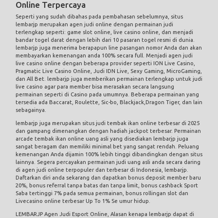
Online Terpercaya
Seperti yang sudah dibahas pada pembahasan sebelumnya, situs
lembarjp merupakan agen judi online dengan permainan judi
terlengkap seperti: game
slot online
, live casino online, dan menjadi
bandar togel darat dengan lebih dari 10 pasaran togel resmi di dunia.
lembarjp juga menerima berapapun line pasangan nomor Anda dan akan
membayarkan kemenangan anda 100% secara full. Menjadi agen judi
live casino online dengan beberapa provider seperti ION Live Casino,
Pragmatic Live Casino Online, Judi IDN Live, Sexy Gaming, MicroGaming,
dan All Bet. lembarjp juga memberikan permainan terlengkap untuk judi
live casino agar para member bisa merasakan secara langsung
permainan seperti di
Casino
pada umumnya. Beberapa permainan yang
tersedia ada Baccarat, Roulette, Sic-bo, Blackjack,Dragon Tiger, dan lain
sebagainya.
lembarjp juga merupakan situs judi tembak ikan online terbesar di 2025
dan gampang dimenangkan dengan hadiah jackpot terbesar. Permainan
arcade tembak ikan online uang asli yang disediakan lembarjp juga
sangat beragam dan memiliki minimal bet yang sangat rendah. Peluang
kemenangan Anda dijamin 100% lebih tinggi dibandingkan dengan situs
lainnya. Segera percayakan permainan judi uang asli anda secara daring
di agen judi online terpopuler dan terbesar di Indonesia, lembarjp.
Daftarkan diri anda sekarang dan dapatkan bonus deposit member baru
20%, bonus referral tanpa batas dan tanpa limit, bonus cashback Sport
Saba tertinggi 7% pada semua permainan, bonus rollingan slot dan
Livecasino online terbesar Up To 1% Se umur hidup.
LEMBARJP Agen Judi Esport Online, Alasan kenapa lembarjp dapat di